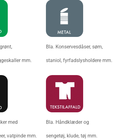
grønt,
Bla. Konservesdåser, søm,
æggeskaller mm.
staniol, fyrfadslysholdere mm.
kker med
Bla. Håndklæder og
eer, vatpinde mm.
sengetøj, klude, tøj mm.