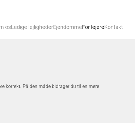
m os
Ledige lejligheder
Ejendomme
For lejere
Kontakt
ere korrekt. På den måde bidrager du til en mere