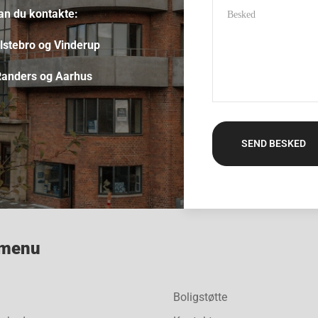
kan du kontakte:
lstebro og Vinderup
Randers og Aarhus
 menu
Boligstøtte