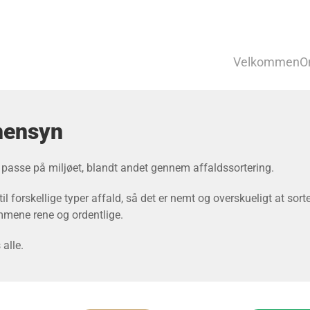
Velkommen
O
øhensyn
passe på miljøet, blandt andet gennem affaldssortering.
l forskellige typer affald, så det er nemt og overskueligt at sort
mene rene og ordentlige.
alle.