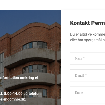
Kontakt Per
Du er altid velkommen
eller har spørgsmål he
 information omkring et
l. 8.00-14.00 på telefon
-ejendomme.dk
.