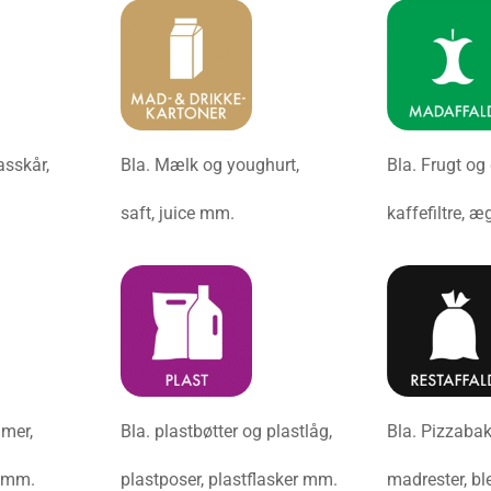
lasskår,
Bla. Mælk og youghurt,
Bla. Frugt og 
saft, juice mm.
kaffefiltre, 
amer,
Bla. plastbøtter og plastlåg,
Bla. Pizzaba
r mm.
plastposer, plastflasker mm.
madrester, bl