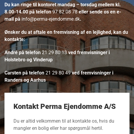
Du kan ringe til kontoret mandag – torsdag mellem kl.
8.00-14.00 på telefon
97 82 08 78
eller sende os en e-
mail på
info@perma-ejendomme.dk
.
Ønsker du at aftale en fremvisning af en lejlighed, kan du
kontakte:
André på telefon
21 29 80 13
ved fremvisninger i
Holstebro og Vinderup
Carsten på telefon
21 29 80 49
ved fremvisninger i
Randers og Aarhus
Kontakt Perma Ejendomme A/S
Du er altid velkommen til at kontakte os, hvis du
mangler en bolig eller har spørgsmål hertil.